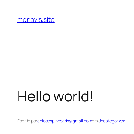
Pular
para
monavis.site
o
conteúdo
Hello world!
Escrito por
chicoespinosads@gmail.com
em
Uncategorized